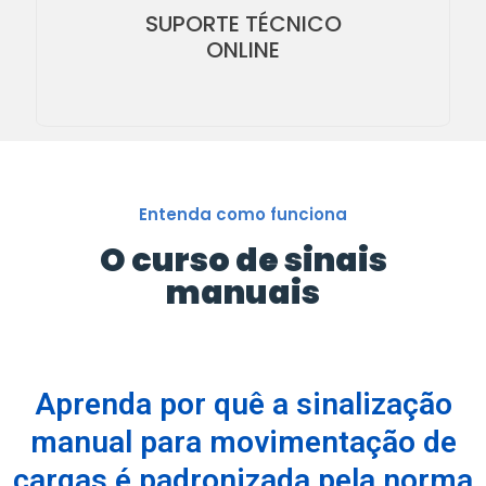
Plantão tira-dúvidas com especialista pelo grupo de
SUPORTE TÉCNICO
whatsapp.
ONLINE
Entenda como funciona
O curso de sinais
manuais
Aprenda por quê a sinalização
manual para movimentação de
cargas é padronizada pela norma