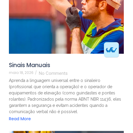
Sinais Manuais
maio 18, 2026
/
No Comments
Aprenda a linguagem universal entre o sinaleiro
(profissional que orienta a operação) e o operador de
equipamentos de elevação (como guindastes e pontes
rolantes). Padronizados pela norma ABNT NBR 11436, eles
garantem a segurança e evitam acidentes quando a
comunicação verbal não é possível.
Read More